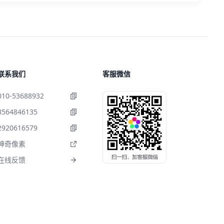
联系我们
客服微信
010-53688932
3564846135
2920616579
神奇像素
在线反馈