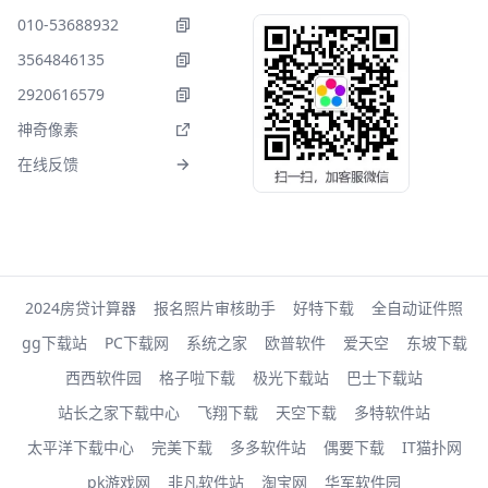
010-53688932
3564846135
2920616579
神奇像素
在线反馈
2024房贷计算器
报名照片审核助手
好特下载
全自动证件照
gg下载站
PC下载网
系统之家
欧普软件
爱天空
东坡下载
西西软件园
格子啦下载
极光下载站
巴士下载站
站长之家下载中心
飞翔下载
天空下载
多特软件站
太平洋下载中心
完美下载
多多软件站
偶要下载
IT猫扑网
pk游戏网
非凡软件站
淘宝网
华军软件园