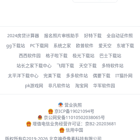
2024房贷计算器
报名照片审核助手
好特下载
全自动证件照
gg下载站
PC下载网
系统之家
欧普软件
爱天空
东坡下载
西西软件园
格子啦下载
极光下载站
巴士下载站
站长之家下载中心
飞翔下载
天空下载
多特软件站
太平洋下载中心
完美下载
多多软件站
偶要下载
IT猫扑网
pk游戏网
非凡软件站
淘宝网
华军软件园
营业执照
京ICP备19021094号
京公网安备11010502038065号
增值电信业务经营许可证：京B2-20203681
信用中国
版权所有©2019-2026 北京神奇像素科技有限公司