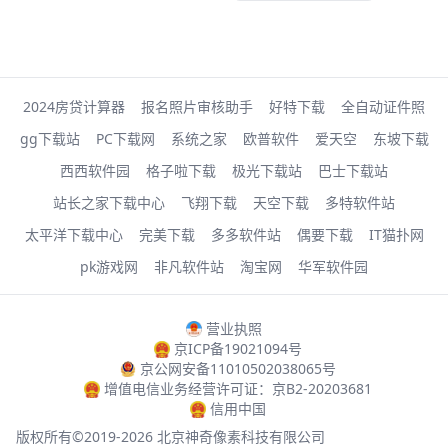
2024房贷计算器
报名照片审核助手
好特下载
全自动证件照
gg下载站
PC下载网
系统之家
欧普软件
爱天空
东坡下载
西西软件园
格子啦下载
极光下载站
巴士下载站
站长之家下载中心
飞翔下载
天空下载
多特软件站
太平洋下载中心
完美下载
多多软件站
偶要下载
IT猫扑网
pk游戏网
非凡软件站
淘宝网
华军软件园
营业执照
京ICP备19021094号
京公网安备11010502038065号
增值电信业务经营许可证：京B2-20203681
信用中国
版权所有©2019-2026 北京神奇像素科技有限公司