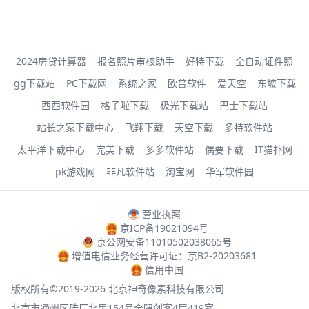
2024房贷计算器
报名照片审核助手
好特下载
全自动证件照
gg下载站
PC下载网
系统之家
欧普软件
爱天空
东坡下载
西西软件园
格子啦下载
极光下载站
巴士下载站
站长之家下载中心
飞翔下载
天空下载
多特软件站
太平洋下载中心
完美下载
多多软件站
偶要下载
IT猫扑网
pk游戏网
非凡软件站
淘宝网
华军软件园
营业执照
京ICP备19021094号
京公网安备11010502038065号
增值电信业务经营许可证：京B2-20203681
信用中国
版权所有©2019-2026 北京神奇像素科技有限公司
北京市通州区砖厂北里154号金隅创客4层419室