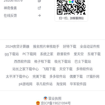
2920616579
神奇像素
在线反馈
2024房贷计算器
报名照片审核助手
好特下载
全自动证件照
gg下载站
PC下载网
系统之家
欧普软件
爱天空
东坡下载
西西软件园
格子啦下载
极光下载站
巴士下载站
站长之家下载中心
飞翔下载
天空下载
多特软件站
太平洋下载中心
完美下载
多多软件站
偶要下载
IT猫扑网
pk游戏网
非凡软件站
淘宝网
华军软件园
营业执照
京ICP备19021094号