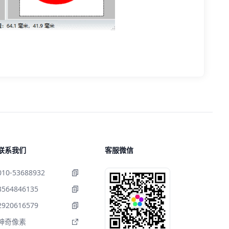
联系我们
客服微信
010-53688932
3564846135
2920616579
神奇像素