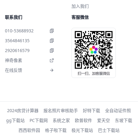
加入我们
联系我们
客服微信
010-53688932
3564846135
2920616579
神奇像素
在线反馈
2024房贷计算器
报名照片审核助手
好特下载
全自动证件照
gg下载站
PC下载网
系统之家
欧普软件
爱天空
东坡下载
西西软件园
格子啦下载
极光下载站
巴士下载站